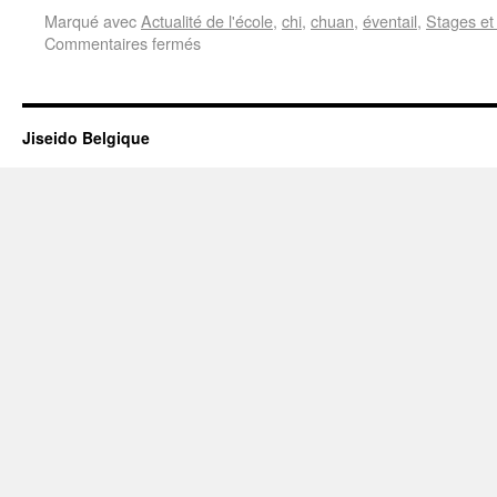
Marqué avec
Actualité de l'école
,
chi
,
chuan
,
éventail
,
Stages et 
Commentaires fermés
Jiseido Belgique