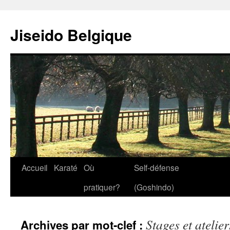
Jiseido Belgique
Accueil
Karaté
Où
Self-défense
pratiquer?
(Goshindo)
Stages et atelier
Archives par mot-clef :