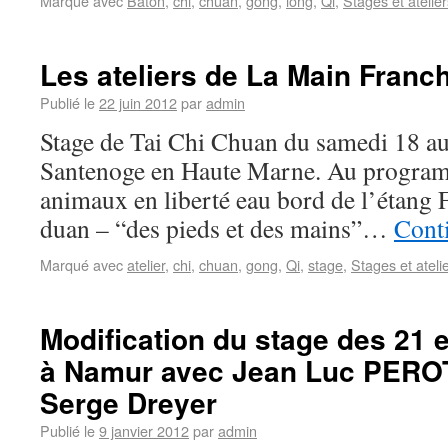
Marqué avec
Baton
,
chi
,
chuan
,
gong
,
long
,
Qi
,
Stages et atelier
Les ateliers de La Main Franc
Publié le
22 juin 2012
par
admin
Stage de Tai Chi Chuan du samedi 18 au 
Santenoge en Haute Marne. Au program
animaux en liberté eau bord de l’étan
duan – “des pieds et des mains”…
Conti
Marqué avec
atelier
,
chi
,
chuan
,
gong
,
Qi
,
stage
,
Stages et ateli
Modification du stage des 21 e
à Namur avec Jean Luc PEROT
Serge Dreyer
Publié le
9 janvier 2012
par
admin