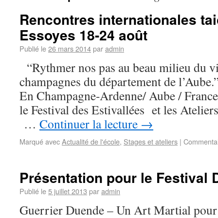
Rencontres internationales tai
Essoyes 18-24 août
Publié le
26 mars 2014
par
admin
“Rythmer nos pas au beau milieu du v
champagnes du département de l’A
En Champagne-Ardenne/ Aube / France 
le Festival des Estivallées et les Atelie
…
Continuer la lecture
→
Marqué avec
Actualité de l'école
,
Stages et ateliers
|
Commentai
Présentation pour le Festival
Publié le
5 juillet 2013
par
admin
Guerrier Duende – Un Art Martial pour