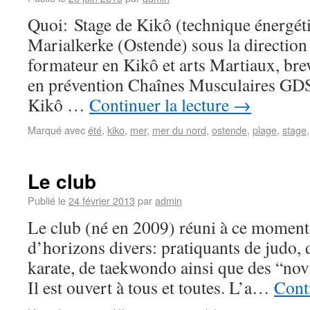
Quoi: Stage de Kikô (technique énergéti
Marialkerke (Ostende) sous la directio
formateur en Kikô et arts Martiaux, br
en prévention Chaînes Musculaires GDS
Kikô …
Continuer la lecture
→
Marqué avec
été
,
kiko
,
mer
,
mer du nord
,
ostende
,
plage
,
stage
Le club
Publié le
24 février 2013
par
admin
Le club (né en 2009) réuni à ce moment
d’horizons divers: pratiquants de judo, d
karate, de taekwondo ainsi que des “nov
Il est ouvert à tous et toutes. L’a…
Conti