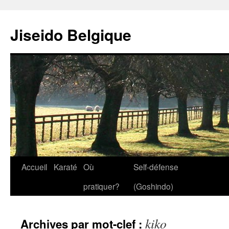
Jiseido Belgique
Accueil
Karaté
Où
Self-défense
pratiquer?
(Goshindo)
kiko
Archives par mot-clef :