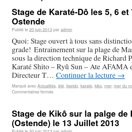
Stage de Karaté-Dô les 5, 6 et 
Ostende
Publié le
20 juin 2013
par
admin
Quoi: Stage ouvert à tous sans distinctio
grade! Entrainement sur la plage de Ma
sous la direction technique de Richard
Karaté Shito – Ryû Sun – Ate AFAMA e
Directeur T…
Continuer la lecture
→
Marqué avec
Actualités
,
été
,
jiseido
,
karate
,
kiko
,
mer
,
mer du n
Commentaires fermés
Stage de Kikô sur la palge de
(Ostende) le 13 Juillet 2013
Publié le
20 juin 2013
par
admin