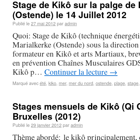
Stage de Kikô sur la palge de
(Ostende) le 14 Juillet 2012
Publié le
27 mai 2012
par
admin
Quoi: Stage de Kikô (technique énergéti
Marialkerke (Ostende) sous la directio
formateur en Kikô et arts Martiaux, br
en prévention Chaînes Musculaires GDS
Kikô p…
Continuer la lecture
→
Marqué avec
été
,
kiko
,
mer
,
mer du nord
,
ostende
,
plage
,
stage
Stages mensuels de Kikô (Qi 
Bruxelles (2012)
Publié le
29 janvier 2012
par
admin
Thème abordé: le kikô principalement, 