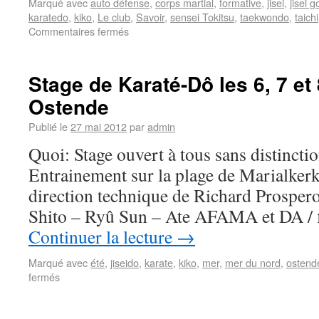
Marqué avec
auto défense
,
corps martial
,
formative
,
jisei
,
jisei 
karatedo
,
kiko
,
Le club
,
Savoir
,
sensei Tokitsu
,
taekwondo
,
taichi
Commentaires fermés
Stage de Karaté-Dô les 6, 7 et 
Ostende
Publié le
27 mai 2012
par
admin
Quoi: Stage ouvert à tous sans distincti
Entrainement sur la plage de Marialkerk
direction technique de Richard Prosper
Shito – Ryû Sun – Ate AFAMA et DA / 
Continuer la lecture
→
Marqué avec
été
,
jiseido
,
karate
,
kiko
,
mer
,
mer du nord
,
ostend
fermés