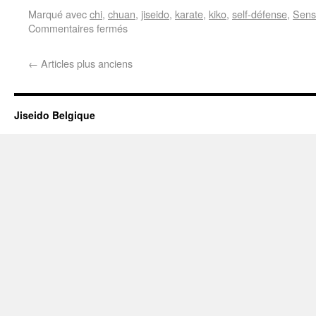
Marqué avec
chi
,
chuan
,
jiseido
,
karate
,
kiko
,
self-défense
,
Sens
Commentaires fermés
←
Articles plus anciens
Jiseido Belgique