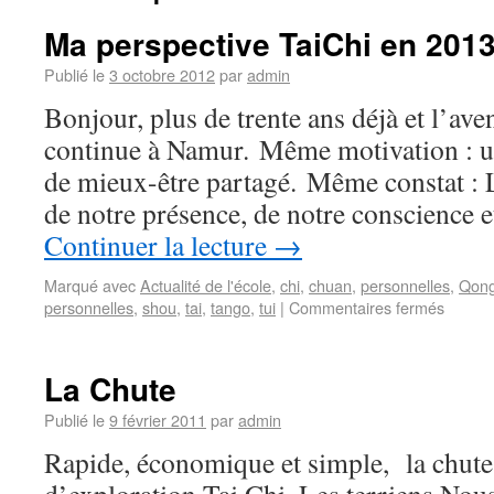
Ma perspective TaiChi en 201
Publié le
3 octobre 2012
par
admin
Bonjour, plus de trente ans déjà et l’ave
continue à Namur. Même motivation : un
de mieux-être partagé. Même constat : L
de notre présence, de notre conscience 
Continuer la lecture
→
Marqué avec
Actualité de l'école
,
chi
,
chuan
,
personnelles
,
Qon
personnelles
,
shou
,
tai
,
tango
,
tui
|
Commentaires fermés
La Chute
Publié le
9 février 2011
par
admin
Rapide, économique et simple, la chut