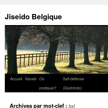
Jiseido Belgique
Accueil
Karaté
Où
Self-défense
pratiquer?
(Goshindo)
tui
Archives par mot-clef :