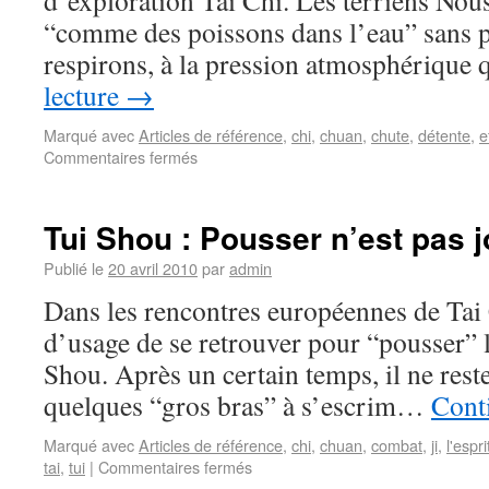
d’exploration Tai Chi. Les terriens Nous
“comme des poissons dans l’eau” sans p
respirons, à la pression atmosphérique
lecture
→
Marqué avec
Articles de référence
,
chi
,
chuan
,
chute
,
détente
,
e
Commentaires fermés
Tui Shou : Pousser n’est pas 
Publié le
20 avril 2010
par
admin
Dans les rencontres européennes de Tai 
d’usage de se retrouver pour “pousser” 
Shou. Après un certain temps, il ne res
quelques “gros bras” à s’escrim…
Conti
Marqué avec
Articles de référence
,
chi
,
chuan
,
combat
,
ji
,
l'espri
tai
,
tui
|
Commentaires fermés