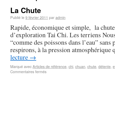
La Chute
Publié le
9 février 2011
par
admin
Rapide, économique et simple, la chut
d’exploration Tai Chi. Les terriens Nous
“comme des poissons dans l’eau” sans p
respirons, à la pression atmosphérique
lecture
→
Marqué avec
Articles de référence
,
chi
,
chuan
,
chute
,
détente
,
e
Commentaires fermés