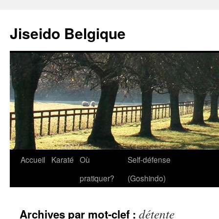
Jiseido Belgique
Accueil
Karaté
Où
Self-défense
pratiquer?
(Goshindo)
détente
Archives par mot-clef :