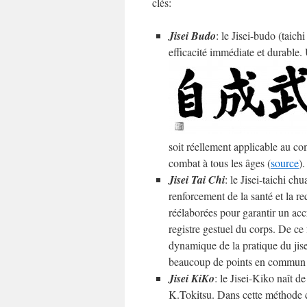
clés:
Jisei Budo
: le Jisei-budo (taic
efficacité immédiate et durable
soit réellement applicable au co
combat à tous les âges (
source
).
Jisei Tai Chi
: le Jisei-taichi c
renforcement de la santé et la r
réélaborées pour garantir un acc
registre gestuel du corps. De ce 
dynamique de la pratique du jise
beaucoup de points en commun a
Jisei KiKo
: le Jisei-Kiko naît d
K.Tokitsu. Dans cette méthode 