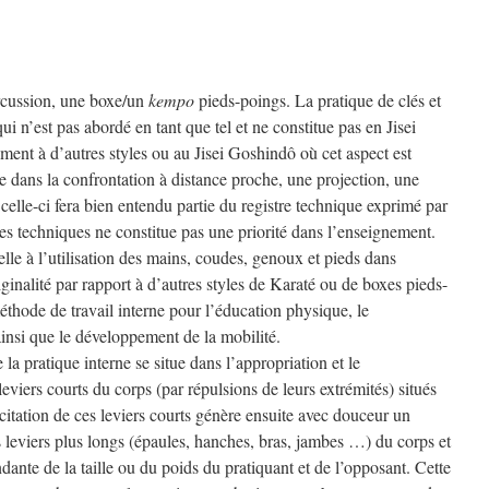
rcussion, une boxe/un
kempo
pieds-poings. La pratique de clés et
qui n’est pas abordé en tant que tel et ne constitue pas en Jisei
ment à d’autres styles ou au Jisei Goshindô où cet aspect est
e dans la confrontation à distance proche, une projection, une
 celle-ci fera bien entendu partie du registre technique exprimé par
 ces techniques ne constitue pas une priorité dans l’enseignement.
lle à l’utilisation des mains, coudes, genoux et pieds dans
iginalité par rapport à d’autres styles de Karaté ou de boxes pieds-
méthode de travail interne pour l’éducation physique, le
 ainsi que le développement de la mobilité.
 la pratique interne se situe dans l’appropriation et le
eviers courts du corps (par répulsions de leurs extrémités) situés
icitation de ces leviers courts génère ensuite avec douceur un
 leviers plus longs (épaules, hanches, bras, jambes …) du corps et
ante de la taille ou du poids du pratiquant et de l’opposant. Cette