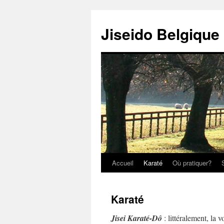
Jiseido Belgique
Accueil
Karaté
Où pratiquer?
Karaté
Jisei Karaté-Dô
: littéralement, la v