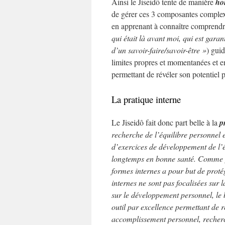
Ainsi le Jiseidô tente de manière
hol
de gérer ces 3 composantes complexes
en apprenant à connaître comprendre
qui était là avant moi, qui est gar
d’un savoir-faire/savoir-être »
) gui
limites propres et momentanées et e
permettant de révéler son potentiel 
La pratique interne
Le Jiseidô fait donc part belle à la
p
recherche de l’équilibre personnel e
d’exercices de développement de l’én
longtemps en bonne santé. Comme po
formes internes a pour but de proté
internes ne sont pas focalisées sur 
sur le développement personnel, le bie
outil par excellence permettant de 
accomplissement personnel, recherch