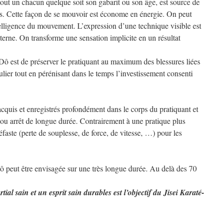
 tout un chacun quelque soit son gabarit ou son âge, est source de
mps. Cette façon de se mouvoir est économe en énergie. On peut
elligence du mouvement. L’expression d’une technique visible est
terne. On transforme une sensation implicite en un résultat
Dô est de préserver le pratiquant au maximum des blessures liées
ier tout en pérénisant dans le temps l’investissement consenti
 acquis et enregistrés profondément dans le corps du pratiquant et
u arrêt de longue durée. Contrairement à une pratique plus
néfaste (perte de souplesse, de force, de vitesse, …) pour les
ô peut être envisagée sur une très longue durée. Au delà des 70
tial sain et un esprit sain durables est l’objectif du Jisei Karaté-