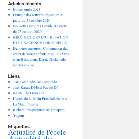
Articles récents
Bonne année 2021
Pratique des activités physiques à
partir du 31 octobre 2020
Nouvelles mesures Covid-19 à partir
du 23 octobre 2020
KIKÔ & COURS D’UTILISATION
ET CONSCIENCE CORPORELLE
Dernières mesures : Continuation des
cours de karaté enfants jusqu’à 12 ans
et arrêt des cours Karaté Jiseido ado-
adultes et kiko
Liens
Jisei GoshindoJisei Goshindo
Jisei Karate DôJisei Karate Dô
Ki Shu Do Oostende
L'école de La Main FrancheL'école de
La Main Franche
Richard ProsperoRichard Prospero
Yogons !
Étiquettes
Actualité de l'école
Actualité du