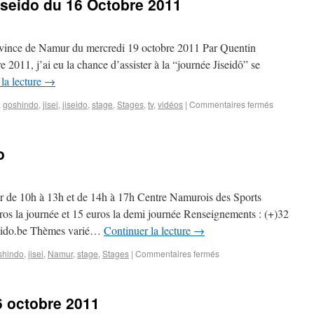
iseido du 16 Octobre 2011
Province de Namur du mercredi 19 octobre 2011 Par Quentin
1, j’ai eu la chance d’assister à la “journée Jiseidô” se
la lecture
→
,
goshindo
,
jisei
,
jiseido
,
stage
,
Stages
,
tv
,
vidéos
|
Commentaires fermés
o
de 10h à 13h et de 14h à 17h Centre Namurois des Sports
os la journée et 15 euros la demi journée Renseignements : (+)32
seido.be Thèmes varié…
Continuer la lecture
→
shindo
,
jisei
,
Namur
,
stage
,
Stages
|
Commentaires fermés
6 octobre 2011