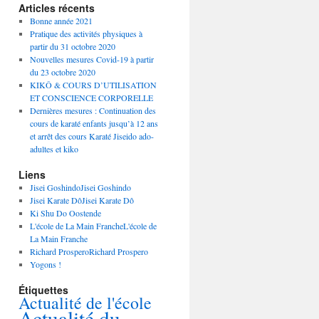
Articles récents
Bonne année 2021
Pratique des activités physiques à
partir du 31 octobre 2020
Nouvelles mesures Covid-19 à partir
du 23 octobre 2020
KIKÔ & COURS D’UTILISATION
ET CONSCIENCE CORPORELLE
Dernières mesures : Continuation des
cours de karaté enfants jusqu’à 12 ans
et arrêt des cours Karaté Jiseido ado-
adultes et kiko
Liens
Jisei GoshindoJisei Goshindo
Jisei Karate DôJisei Karate Dô
Ki Shu Do Oostende
L'école de La Main FrancheL'école de
La Main Franche
Richard ProsperoRichard Prospero
Yogons !
Étiquettes
Actualité de l'école
Actualité du