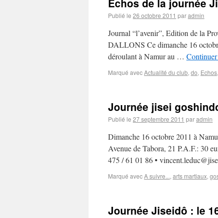
Echos de la journée J
Publié le
26 octobre 2011
par
admin
Journal “l’avenir”, Edition de la 
DALLONS Ce dimanche 16 octobre 201
déroulant à Namur au …
Continuer 
Marqué avec
Actualité du club
,
do
,
Echos
Journée jisei goshind
Publié le
27 septembre 2011
par
admin
Dimanche 16 octobre 2011 à Namur 
Avenue de Tabora, 21 P.A.F.: 30 eur
475 / 61 01 86 • vincent.leduc@ji
Marqué avec
A suivre...
,
arts martiaux
,
go
Journée Jiseidô : le 1