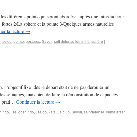
 les différents points qui seront abordés: après une introduction:
s fortes 2/La sphère et la pointe 3/Quelques armes naturelles
er la lecture
→
,
jiseido
,
pointe
,
postures
,
Savoir
,
self défense féminine
,
sphère
|
. L’objectif fixé dès le départ était de ne pas dérouler un
s semaines, mais bien de faire la démonstration de capacités
ne prati…
Continuer la lecture
→
hindo
,
jisei goshindo
,
jiseido
,
kata
,
Le club
,
Savoir
,
self-défense
,
yama arashi