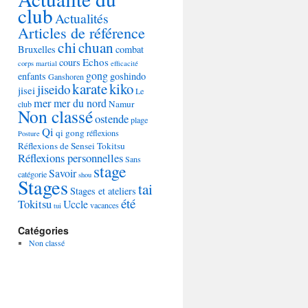
club
Actualités
Articles de référence
chi
chuan
Bruxelles
combat
Echos
cours
corps martial
efficacité
gong
enfants
goshindo
Ganshoren
karate
kiko
jiseido
jisei
Le
mer
mer du nord
Namur
club
Non classé
ostende
plage
Qi
qi gong
réflexions
Posture
Réflexions de Sensei Tokitsu
Réflexions personnelles
Sans
stage
Savoir
catégorie
shou
Stages
tai
Stages et ateliers
été
Tokitsu
Uccle
vacances
tui
Catégories
Non classé