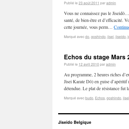
Publié le
23 août 2011
par
admin
Vous ne connaissez pas le Jiseidô… p
santé, de bien-être et d’efficacité. 
cette journée, vous perm…
Continue
Marqué avec
do
,
goshindo
,
jisei
,
jiseido
,
Echos du stage Mars 
Publié le
12 avril 2010
par
admin
Au programme, 2 heures riches d’ex
Jisei Karate Dô) en guise d’apéritif
détendue. Le plat de résistance fut
Marqué avec
budo
,
Echos
,
goshindo
,
jise
Jiseido Belgique