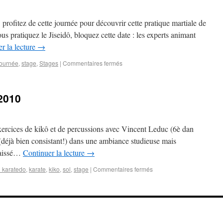
rofitez de cette journée pour découvrir cette pratique martiale de
Vous pratiquez le Jiseidô, bloquez cette date : les experts animant
r la lecture
→
journée
,
stage
,
Stages
|
Commentaires fermés
2010
ercices de kikô et de percussions avec Vincent Leduc (6è dan
 (déjà bien consistant!) dans une ambiance studieuse mais
 laissé…
Continuer la lecture
→
i karatedo
,
karate
,
kiko
,
sol
,
stage
|
Commentaires fermés