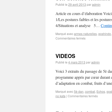
Publié le
29 avril 2013
par
admin
Article en cours d’élaboration Voici
1/Les postures faibles et les posture
4/Situations et analyse 5…
Continu
Marqué avec
armes naturelles
,
goshindo
Commentaires fermés
VIDEOS
Publié le
4 mars 2013
par
admin
Voici 3 extraits du passage de 5è dan
programme appris par cœur durant de
d’adaptation en combat, fruits d’u
Marqué avec
5è dan
,
combat
,
Echos
,
gos
no kata
|
Commentaires fermés