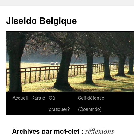
Jiseido Belgique
Accueil
Karaté
Où
Self-défense
pratiquer?
(Goshindo)
réflexions
Archives par mot-clef :