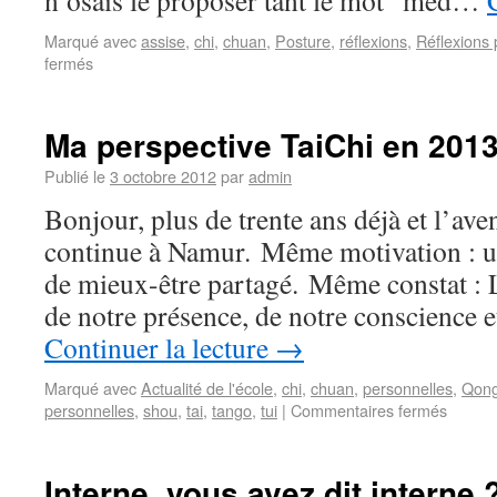
n’osais le proposer tant le mot “méd…
Marqué avec
assise
,
chi
,
chuan
,
Posture
,
réflexions
,
Réflexions 
fermés
Ma perspective TaiChi en 201
Publié le
3 octobre 2012
par
admin
Bonjour, plus de trente ans déjà et l’ave
continue à Namur. Même motivation : un
de mieux-être partagé. Même constat : L
de notre présence, de notre conscience 
Continuer la lecture
→
Marqué avec
Actualité de l'école
,
chi
,
chuan
,
personnelles
,
Qon
personnelles
,
shou
,
tai
,
tango
,
tui
|
Commentaires fermés
Interne, vous avez dit interne 