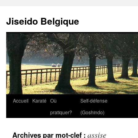
Jiseido Belgique
Accueil
Karaté
Où
Self-défense
pratiquer?
(Goshindo)
assise
Archives par mot-clef :