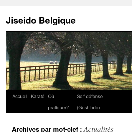
Jiseido Belgique
Accueil
Karaté
Où
Self-défense
pratiquer?
(Goshindo)
Actualités
Archives par mot-clef :