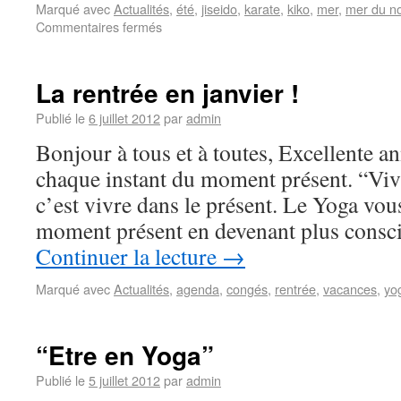
Marqué avec
Actualités
,
été
,
jiseido
,
karate
,
kiko
,
mer
,
mer du n
Commentaires fermés
La rentrée en janvier !
Publié le
6 juillet 2012
par
admin
Bonjour à tous et à toutes, Excellente a
chaque instant du moment présent. “Vivr
c’est vivre dans le présent. Le Yoga vo
moment présent en devenant plus consc
Continuer la lecture
→
Marqué avec
Actualités
,
agenda
,
congés
,
rentrée
,
vacances
,
yo
“Etre en Yoga”
Publié le
5 juillet 2012
par
admin