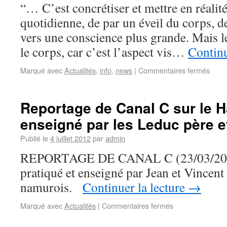
“… C’est concrétiser et mettre en réalité
quotidienne, de par un éveil du corps, 
vers une conscience plus grande. Mais l
le corps, car c’est l’aspect vis…
Continu
Marqué avec
Actualités
,
info
,
news
|
Commentaires fermés
Reportage de Canal C sur le 
enseigné par les Leduc père et
Publié le
4 juillet 2012
par
admin
REPORTAGE DE CANAL C (23/03/2010)
pratiqué et enseigné par Jean et Vincent
namurois.
Continuer la lecture
→
Marqué avec
Actualités
|
Commentaires fermés