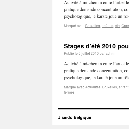
Activité à mi-chemin entre l’art et l
pratique demande concentration, cont
psychologique, le karaté joue un r
Marqué avec
Bruxelles
,
enfants
,
été
,
Gan
Stages d’été 2010 pou
Publié le
6 juillet 2010
par
admin
Activité à mi-chemin entre l’art et l
pratique demande concentration, cont
psychologique, le karaté joue un r
Marqué avec
Actualités
,
Bruxelles
,
enfant
fermés
Jiseido Belgique