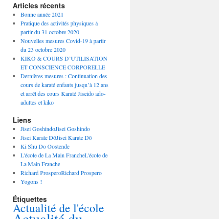
Articles récents
Bonne année 2021
Pratique des activités physiques à
partir du 31 octobre 2020
Nouvelles mesures Covid-19 à partir
du 23 octobre 2020
KIKÔ & COURS D’UTILISATION
ET CONSCIENCE CORPORELLE
Dernières mesures : Continuation des
cours de karaté enfants jusqu’à 12 ans
et arrêt des cours Karaté Jiseido ado-
adultes et kiko
Liens
Jisei GoshindoJisei Goshindo
Jisei Karate DôJisei Karate Dô
Ki Shu Do Oostende
L'école de La Main FrancheL'école de
La Main Franche
Richard ProsperoRichard Prospero
Yogons !
Étiquettes
Actualité de l'école
Actualité du