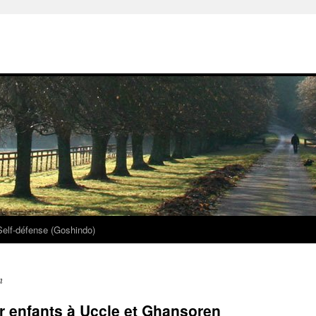
Self-défense (Goshindo)
n
r enfants à Uccle et Ghansoren