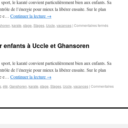
e sport, le karaté convient particulièrement bien aux enfants. Sa
rôle de l’énergie pour mieux la libérer ensuite. Sur le plan
ôle e…
Continuer la lecture
→
shoren
,
karate
,
stage
,
Stages
,
Uccle
,
vacances
|
Commentaires fermés
r enfants à Uccle et Ghansoren
e sport, le karaté convient particulièrement bien aux enfants. Sa
rôle de l’énergie pour mieux la libérer ensuite. Sur le plan
ôle e…
Continuer la lecture
→
s
,
été
,
Ganshoren
,
karate
,
stage
,
Stages
,
Uccle
,
vacances
|
Commentaires