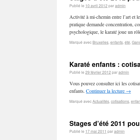
Publié le
10 avril 2012
par
admin
Activité à mi-chemin entre l’art et l
pratique demande concentration, cont
psychologique, le karaté joue un r
Marqué avec
Bruxelles
,
enfants
,
été
,
Gan
Karaté enfants : cotis
Publié le
29 février 2012
par
admin
Vous pouvez consulter ici les cotisa
enfants.
Continuer la lecture
→
Marqué avec
Actualités
,
cotisations
,
enfan
Stages d’été 2011 pou
Publié le
17 mai 2011
par
admin