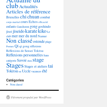
club
Actualités
Articles de référence
chi
chuan
Bruxelles
combat
Echos
cours
corps martial
efficacité
gong
enfants
goshindo
Ganshoren
karate
kiko
jiseido
jisei
Le
mer
mer du nord
Namur
club
Non classé
ostende
plage
Qi
qi gong
réflexions
Posture
Réflexions de Sensei Tokitsu
Réflexions personnelles
Sans
stage
Savoir
catégorie
shou
Stages
tai
Stages et ateliers
été
Tokitsu
Uccle
vacances
tui
Catégories
Non classé
Fièrement propulsé par WordPress