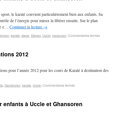
e sport, le karaté convient particulièrement bien aux enfants. Sa
rôle de l’énergie pour mieux la libérer ensuite. Sur le plan
ôle e…
Continuer la lecture
→
shoren
,
karate
,
stage
,
Stages
,
Uccle
,
vacances
|
Commentaires fermés
ations 2012
tions pour l’année 2012 pour les cours de Karaté à destination des
ts
,
Ganshoren
,
karate
,
Uccle
|
Commentaires fermés
r enfants à Uccle et Ghansoren