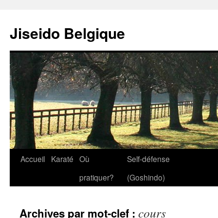
Jiseido Belgique
Accueil
Karaté
Où
Self-défense
pratiquer?
(Goshindo)
cours
Archives par mot-clef :