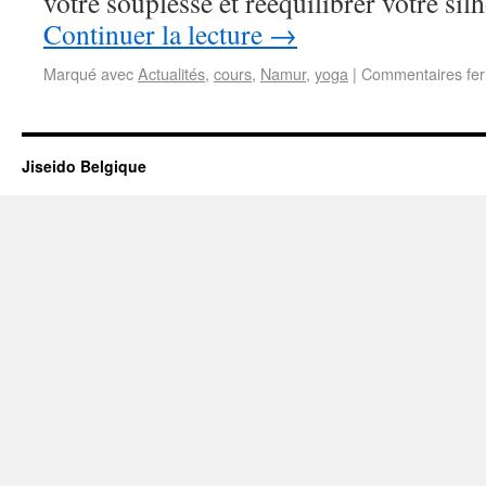
votre souplesse et rééquilibrer votre si
Continuer la lecture
→
Marqué avec
Actualités
,
cours
,
Namur
,
yoga
|
Commentaires fe
Jiseido Belgique