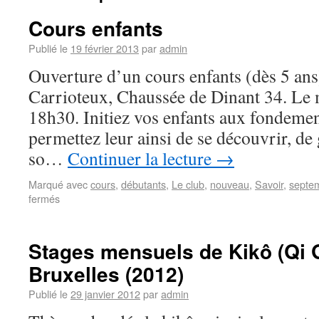
Cours enfants
Publié le
19 février 2013
par
admin
Ouverture d’un cours enfants (dès 5 ans)
Carrioteux, Chaussée de Dinant 34. Le
18h30. Initiez vos enfants aux fondemen
permettez leur ainsi de se découvrir, de
so…
Continuer la lecture
→
Marqué avec
cours
,
débutants
,
Le club
,
nouveau
,
Savoir
,
septe
fermés
Stages mensuels de Kikô (Qi 
Bruxelles (2012)
Publié le
29 janvier 2012
par
admin