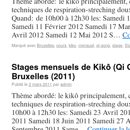
Thème abordé: le kikô principalement, 
techniques de respiration-streching dou
Quand: de 10h00 à 12h30 les: Samedi 1
Samedi 11 Février 2012 Samedi 17 Ma
Avril 2012 Samedi 12 Mai 2012 S…
Co
Marqué avec
Bruxelles
,
cours
,
kiko
,
mensuel
,
qi gong
,
stage
,
St
Stages mensuels de Kikô (Qi 
Bruxelles (2011)
Publié le
2 mars 2011
par
admin
Thème abordé: le kikô principalement, 
techniques de respiration-streching dou
10h00 à 12h30 les: Samedi 23 Avril 2
2011 Samedi 18 Juin 2011 Samedi 27 
Septembre 2011 Same…
Continuer la l