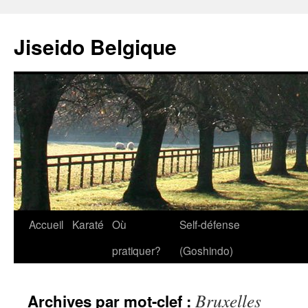
Jiseido Belgique
Accueil
Karaté
Où
Self-défense
pratiquer?
(Goshindo)
Bruxelles
Archives par mot-clef :