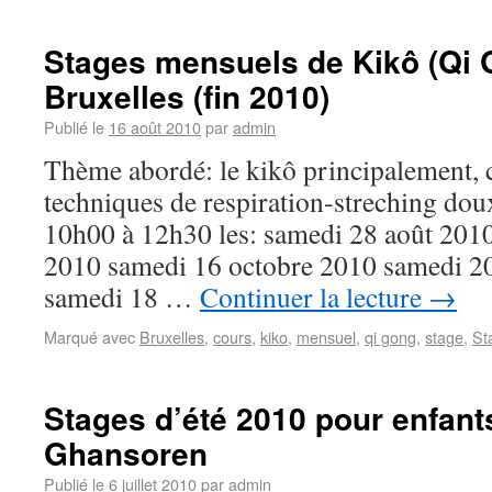
Stages mensuels de Kikô (Qi 
Bruxelles (fin 2010)
Publié le
16 août 2010
par
admin
Thème abordé: le kikô principalement, 
techniques de respiration-streching dou
10h00 à 12h30 les: samedi 28 août 20
2010 samedi 16 octobre 2010 samedi 2
samedi 18 …
Continuer la lecture
→
Marqué avec
Bruxelles
,
cours
,
kiko
,
mensuel
,
qi gong
,
stage
,
St
Stages d’été 2010 pour enfant
Ghansoren
Publié le
6 juillet 2010
par
admin