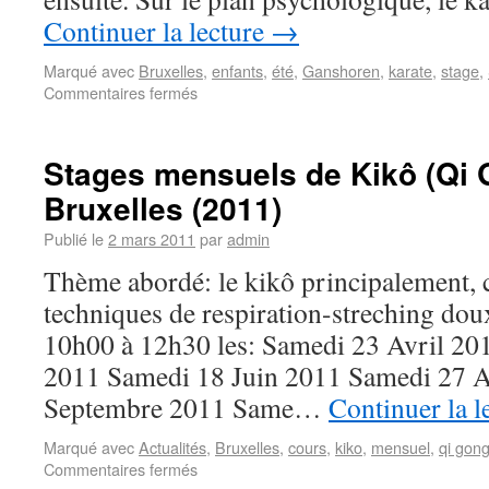
Continuer la lecture
→
Marqué avec
Bruxelles
,
enfants
,
été
,
Ganshoren
,
karate
,
stage
,
Commentaires fermés
Stages mensuels de Kikô (Qi 
Bruxelles (2011)
Publié le
2 mars 2011
par
admin
Thème abordé: le kikô principalement, 
techniques de respiration-streching dou
10h00 à 12h30 les: Samedi 23 Avril 2
2011 Samedi 18 Juin 2011 Samedi 27 
Septembre 2011 Same…
Continuer la l
Marqué avec
Actualités
,
Bruxelles
,
cours
,
kiko
,
mensuel
,
qi gon
Commentaires fermés