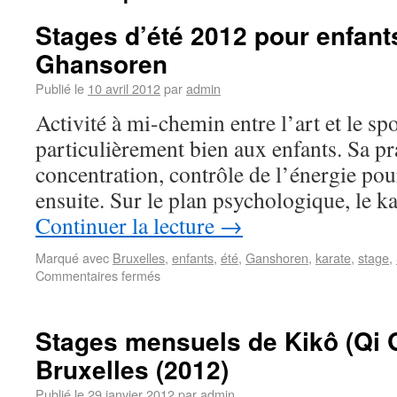
Stages d’été 2012 pour enfant
Ghansoren
Publié le
10 avril 2012
par
admin
Activité à mi-chemin entre l’art et le spo
particulièrement bien aux enfants. Sa 
concentration, contrôle de l’énergie pou
ensuite. Sur le plan psychologique, le k
Continuer la lecture
→
Marqué avec
Bruxelles
,
enfants
,
été
,
Ganshoren
,
karate
,
stage
,
Commentaires fermés
Stages mensuels de Kikô (Qi 
Bruxelles (2012)
Publié le
29 janvier 2012
par
admin