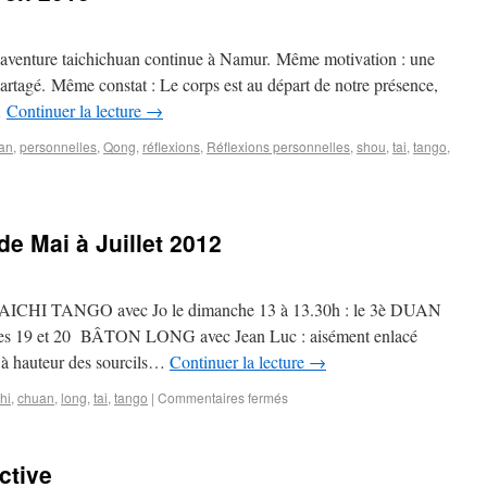
 l’aventure taichichuan continue à Namur. Même motivation : une
partagé. Même constat : Le corps est au départ de notre présence,
…
Continuer la lecture
→
an
,
personnelles
,
Qong
,
réflexions
,
Réflexions personnelles
,
shou
,
tai
,
tango
,
de Mai à Juillet 2012
 TAICHI TANGO avec Jo le dimanche 13 à 13.30h : le 3è DUAN
 les 19 et 20 BÂTON LONG avec Jean Luc : aisément enlacé
e à hauteur des sourcils…
Continuer la lecture
→
hi
,
chuan
,
long
,
tai
,
tango
|
Commentaires fermés
ctive