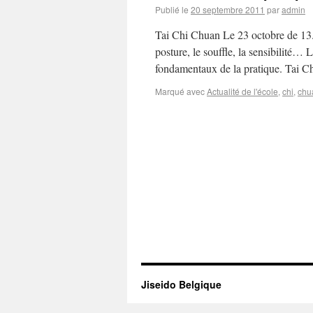
Publié le
20 septembre 2011
par
admin
Tai Chi Chuan Le 23 octobre de 13.3
posture, le souffle, la sensibilité… 
fondamentaux de la pratique. Tai 
Marqué avec
Actualité de l'école
,
chi
,
chu
Jiseido Belgique