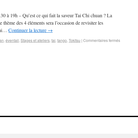
0 à 19h – Qu’est ce qui fait la saveur Tai Chi chuan ? La
Le thème des 4 éléments sera l’occasion de revisiter les
Chi…
Continuer la lecture
→
an
,
éventail
,
Stages et ateliers
,
tai
,
tango
,
Tokitsu
|
Commentaires fermés