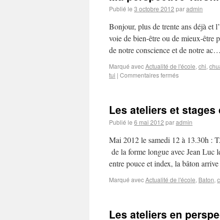
Publié le
3 octobre 2012
par
admin
Bonjour, plus de trente ans déjà et
voie de bien-être ou de mieux-être 
de notre conscience et de notre ac
Marqué avec
Actualité de l'école
,
chi
,
chu
tui
|
Commentaires fermés
Les ateliers et stages 
Publié le
6 mai 2012
par
admin
Mai 2012 le samedi 12 à 13.30h :
de la forme longue avec Jean Luc
entre pouce et index, la bâton arriv
Marqué avec
Actualité de l'école
,
Baton
,
c
Les ateliers en perspe