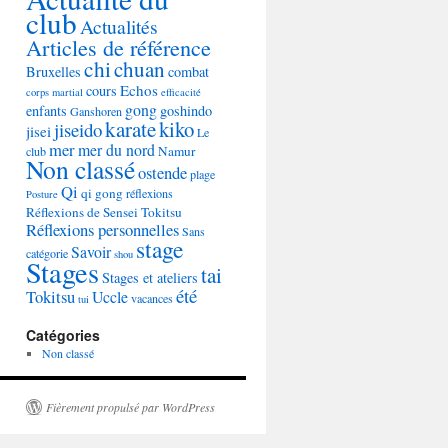
club
Actualités
Articles de référence
chi
chuan
Bruxelles
combat
Echos
cours
corps martial
efficacité
gong
enfants
goshindo
Ganshoren
karate
kiko
jiseido
jisei
Le
mer
mer du nord
Namur
club
Non classé
ostende
plage
Qi
qi gong
réflexions
Posture
Réflexions de Sensei Tokitsu
Réflexions personnelles
Sans
stage
Savoir
catégorie
shou
Stages
tai
Stages et ateliers
été
Tokitsu
Uccle
vacances
tui
Catégories
Non classé
Fièrement propulsé par WordPress