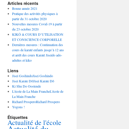
Articles récents
Bonne année 2021
Pratique des activités physiques à
partir du 31 octobre 2020
Nouvelles mesures Covid-19 à partir
du 23 octobre 2020
KIKÔ & COURS D’UTILISATION
ET CONSCIENCE CORPORELLE
Dernières mesures : Continuation des
cours de karaté enfants jusqu’à 12 ans
et arrêt des cours Karaté Jiseido ado-
adultes et kiko
Liens
Jisei GoshindoJisei Goshindo
Jisei Karate DôJisei Karate Dô
Ki Shu Do Oostende
L'école de La Main FrancheL'école de
La Main Franche
Richard ProsperoRichard Prospero
Yogons !
Étiquettes
Actualité de l'école
Actualité du