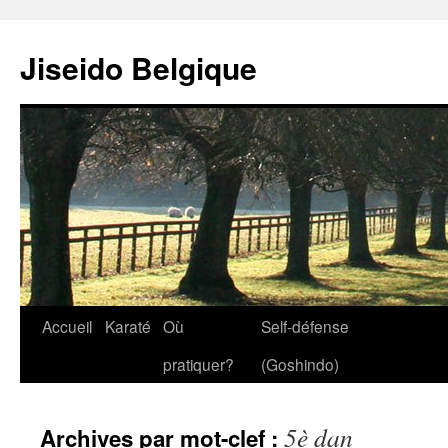
Jiseido Belgique
Accueil
Karaté
Où
Self-défense
pratiquer?
(Goshindo)
5è dan
Archives par mot-clef :