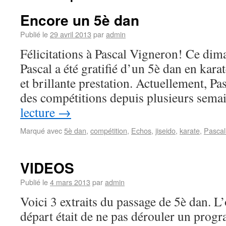
Encore un 5è dan
Publié le
29 avril 2013
par
admin
Félicitations à Pascal Vigneron! Ce di
Pascal a été gratifié d’un 5è dan en karat
et brillante prestation. Actuellement, Pa
des compétitions depuis plusieurs sem
lecture
→
Marqué avec
5è dan
,
compétition
,
Echos
,
jiseido
,
karate
,
Pascal
VIDEOS
Publié le
4 mars 2013
par
admin
Voici 3 extraits du passage de 5è dan. L’
départ était de ne pas dérouler un pro