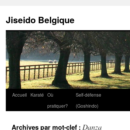
Jiseido Belgique
Accueil
Karaté
Où
Self-défense
pratiquer?
(Goshindo)
Danza
Archives par mot-clef :