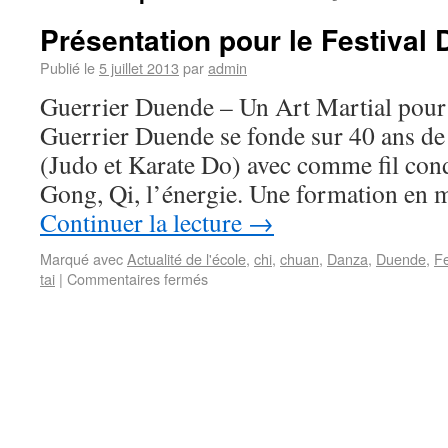
Présentation pour le Festival
Publié le
5 juillet 2013
par
admin
Guerrier Duende – Un Art Martial pour
Guerrier Duende se fonde sur 40 ans de 
(Judo et Karate Do) avec comme fil cond
Gong, Qi, l’énergie. Une formation en
Continuer la lecture
→
Marqué avec
Actualité de l'école
,
chi
,
chuan
,
Danza
,
Duende
,
Fe
tai
|
Commentaires fermés