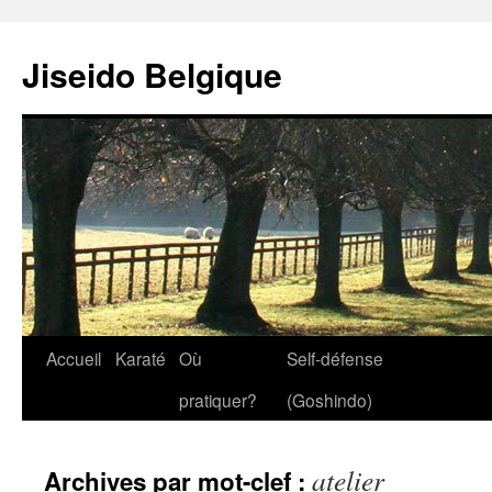
Jiseido Belgique
Accueil
Karaté
Où
Self-défense
pratiquer?
(Goshindo)
atelier
Archives par mot-clef :