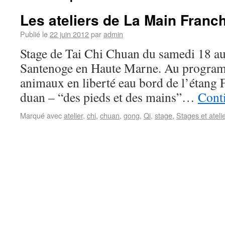
Les ateliers de La Main Franc
Publié le
22 juin 2012
par
admin
Stage de Tai Chi Chuan du samedi 18 au 
Santenoge en Haute Marne. Au program
animaux en liberté eau bord de l’étan
duan – “des pieds et des mains”…
Conti
Marqué avec
atelier
,
chi
,
chuan
,
gong
,
Qi
,
stage
,
Stages et ateli