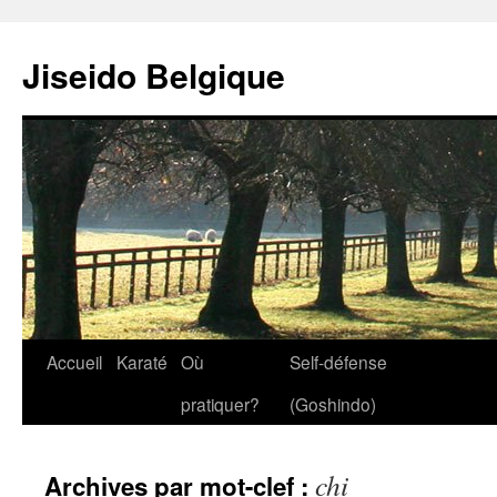
Jiseido Belgique
Accueil
Karaté
Où
Self-défense
pratiquer?
(Goshindo)
chi
Archives par mot-clef :