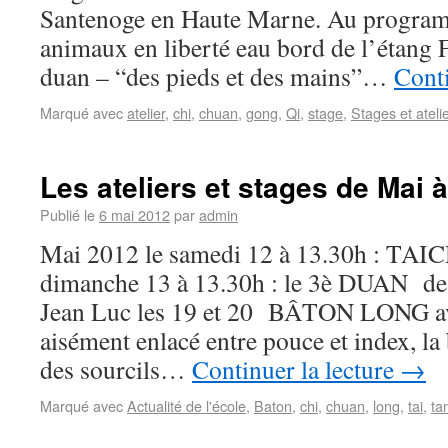
Santenoge en Haute Marne. Au program
animaux en liberté eau bord de l’étan
duan – “des pieds et des mains”…
Conti
Marqué avec
atelier
,
chi
,
chuan
,
gong
,
Qi
,
stage
,
Stages et ateli
Les ateliers et stages de Mai à
Publié le
6 mai 2012
par
admin
Mai 2012 le samedi 12 à 13.30h : TAI
dimanche 13 à 13.30h : le 3è DUAN de 
Jean Luc les 19 et 20 BÂTON LONG av
aisément enlacé entre pouce et index, la
des sourcils…
Continuer la lecture
→
Marqué avec
Actualité de l'école
,
Baton
,
chi
,
chuan
,
long
,
tai
,
ta