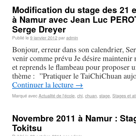
Modification du stage des 21 e
à Namur avec Jean Luc PEROT
Serge Dreyer
Publié le
9 janvier 2012
par
admin
Bonjour, erreur dans son calendrier, Se
venir comme prévu Je désire maintenir
et reprends le flambeau pour proposer u
thème : ”Pratiquer le TaiChiChuan auj
Continuer la lecture
→
Marqué avec
Actualité de l'école
,
chi
,
chuan
,
stage
,
Stages et at
Novembre 2011 à Namur : Sta
Tokitsu