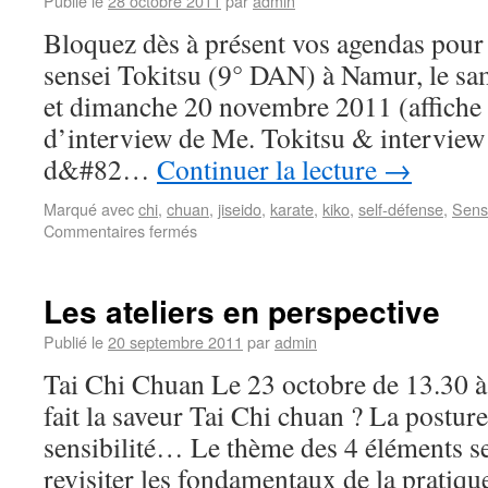
Publié le
28 octobre 2011
par
admin
Bloquez dès à présent vos agendas pour 
sensei Tokitsu (9° DAN) à Namur, le sa
et dimanche 20 novembre 2011 (affiche 
d’interview de Me. Tokitsu & interview 
d&#82…
Continuer la lecture
→
Marqué avec
chi
,
chuan
,
jiseido
,
karate
,
kiko
,
self-défense
,
Sens
Commentaires fermés
Les ateliers en perspective
Publié le
20 septembre 2011
par
admin
Tai Chi Chuan Le 23 octobre de 13.30 à
fait la saveur Tai Chi chuan ? La posture,
sensibilité… Le thème des 4 éléments se
revisiter les fondamentaux de la pratiq