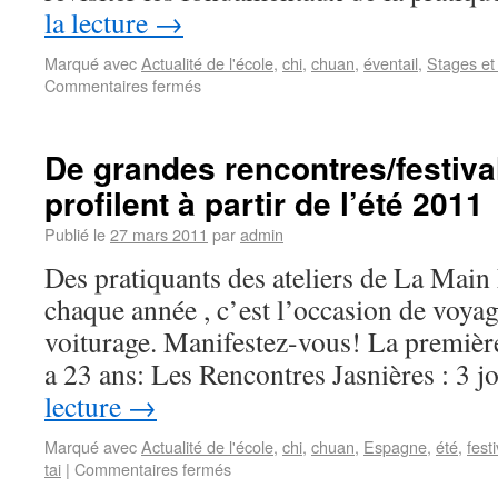
la lecture
→
Marqué avec
Actualité de l'école
,
chi
,
chuan
,
éventail
,
Stages et 
Commentaires fermés
De grandes rencontres/festival
profilent à partir de l’été 2011
Publié le
27 mars 2011
par
admin
Des pratiquants des ateliers de La Main
chaque année , c’est l’occasion de voya
voiturage. Manifestez-vous! La première 
a 23 ans: Les Rencontres Jasnières : 3
lecture
→
Marqué avec
Actualité de l'école
,
chi
,
chuan
,
Espagne
,
été
,
fest
tai
|
Commentaires fermés