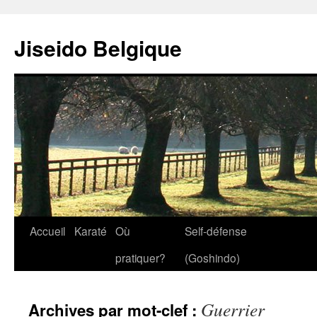
Jiseido Belgique
Accueil
Karaté
Où
Self-défense
pratiquer?
(Goshindo)
Guerrier
Archives par mot-clef :