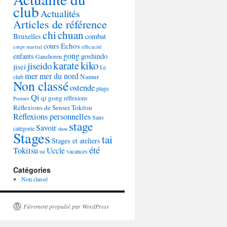
club
Actualités
Articles de référence
chi
chuan
Bruxelles
combat
Echos
cours
corps martial
efficacité
gong
enfants
goshindo
Ganshoren
karate
kiko
jiseido
jisei
Le
mer
mer du nord
Namur
club
Non classé
ostende
plage
Qi
qi gong
réflexions
Posture
Réflexions de Sensei Tokitsu
Réflexions personnelles
Sans
stage
Savoir
catégorie
shou
Stages
tai
Stages et ateliers
été
Tokitsu
Uccle
vacances
tui
Catégories
Non classé
Fièrement propulsé par WordPress