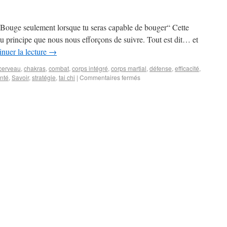
“Bouge seulement lorsque tu seras capable de bouger“ Cette
 principe que nous nous efforçons de suivre. Tout est dit… et
nuer la lecture
→
cerveau
,
chakras
,
combat
,
corps intégré
,
corps martial
,
défense
,
efficacité
,
nté
,
Savoir
,
stratégie
,
tai chi
|
Commentaires fermés