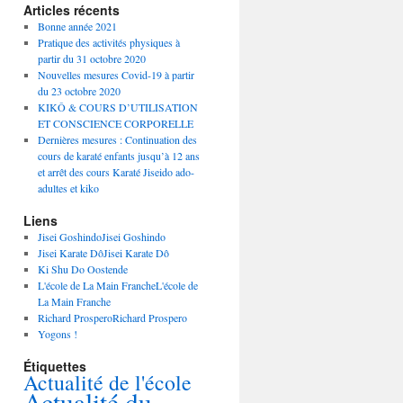
Articles récents
Bonne année 2021
Pratique des activités physiques à
partir du 31 octobre 2020
Nouvelles mesures Covid-19 à partir
du 23 octobre 2020
KIKÔ & COURS D’UTILISATION
ET CONSCIENCE CORPORELLE
Dernières mesures : Continuation des
cours de karaté enfants jusqu’à 12 ans
et arrêt des cours Karaté Jiseido ado-
adultes et kiko
Liens
Jisei GoshindoJisei Goshindo
Jisei Karate DôJisei Karate Dô
Ki Shu Do Oostende
L'école de La Main FrancheL'école de
La Main Franche
Richard ProsperoRichard Prospero
Yogons !
Étiquettes
Actualité de l'école
Actualité du