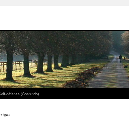
Self-défense (Goshindo)
ysique