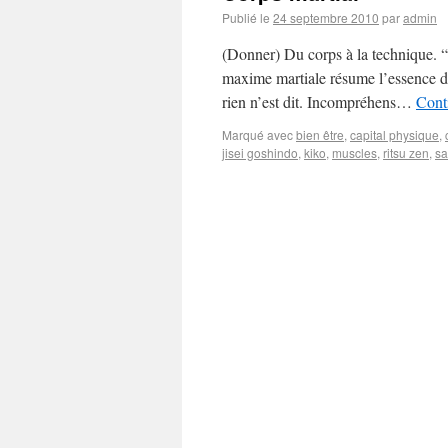
Publié le
24 septembre 2010
par
admin
(Donner) Du corps à la technique. 
maxime martiale résume l’essence du
rien n’est dit. Incompréhens…
Conti
Marqué avec
bien être
,
capital physique
,
jisei goshindo
,
kiko
,
muscles
,
ritsu zen
,
sa