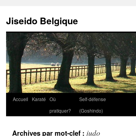
Jiseido Belgique
Accueil
Karaté
Où
Self-défense
pratiquer?
(Goshindo)
judo
Archives par mot-clef :