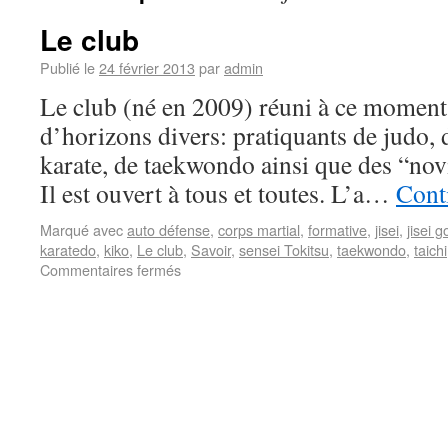
Le club
Publié le
24 février 2013
par
admin
Le club (né en 2009) réuni à ce moment
d’horizons divers: pratiquants de judo, d
karate, de taekwondo ainsi que des “nov
Il est ouvert à tous et toutes. L’a…
Conti
Marqué avec
auto défense
,
corps martial
,
formative
,
jisei
,
jisei 
karatedo
,
kiko
,
Le club
,
Savoir
,
sensei Tokitsu
,
taekwondo
,
taichi
Commentaires fermés