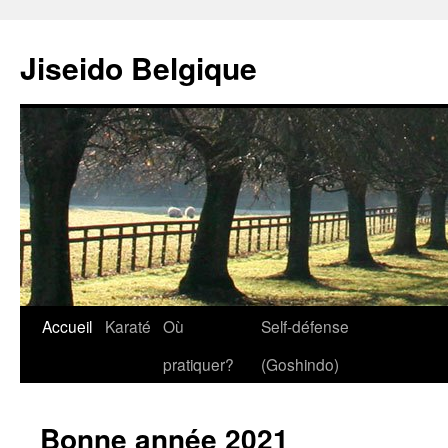
Jiseido Belgique
Accueil
Karaté
Où
Self-défense
pratiquer?
(Goshindo)
Bonne année 2021