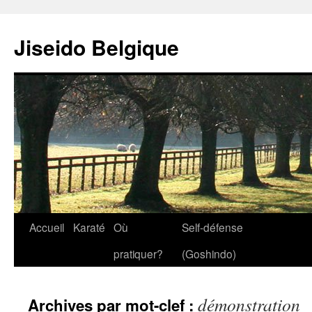
Jiseido Belgique
Accueil
Karaté
Où
Self-défense
pratiquer?
(Goshindo)
démonstration
Archives par mot-clef :