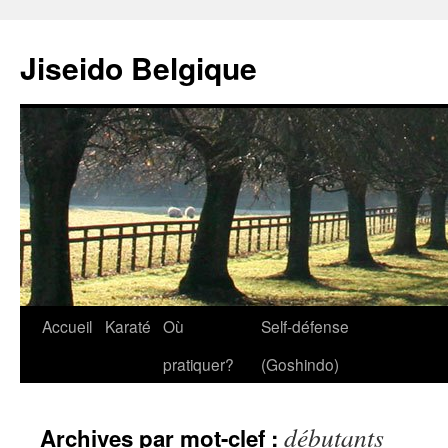
Jiseido Belgique
Accueil
Karaté
Où
Self-défense
pratiquer?
(Goshindo)
débutants
Archives par mot-clef :