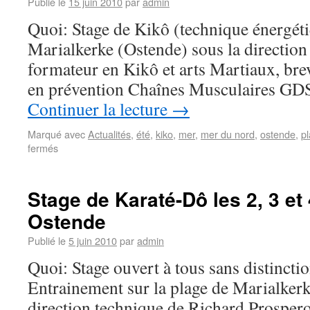
Publié le
15 juin 2010
par
admin
Quoi: Stage de Kikô (technique énergét
Marialkerke (Ostende) sous la directio
formateur en Kikô et arts Martiaux, bre
en prévention Chaînes Musculaires GD
Continuer la lecture
→
Marqué avec
Actualités
,
été
,
kiko
,
mer
,
mer du nord
,
ostende
,
p
fermés
Stage de Karaté-Dô les 2, 3 et 
Ostende
Publié le
5 juin 2010
par
admin
Quoi: Stage ouvert à tous sans distincti
Entrainement sur la plage de Marialkerk
direction technique de Richard Prosper