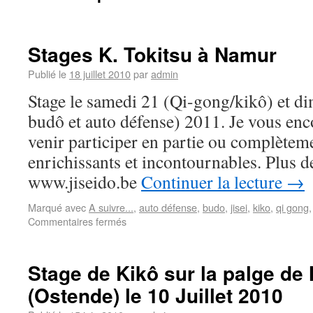
Stages K. Tokitsu à Namur
Publié le
18 juillet 2010
par
admin
Stage le samedi 21 (Qi-gong/kikô) et di
budô et auto défense) 2011. Je vous en
venir participer en partie ou complèteme
enrichissants et incontournables. Plus de
www.jiseido.be
Continuer la lecture
→
Marqué avec
A suivre...
,
auto défense
,
budo
,
jisei
,
kiko
,
qi gong
Commentaires fermés
Stage de Kikô sur la palge de
(Ostende) le 10 Juillet 2010