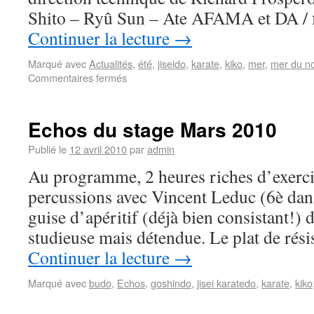
Shito – Ryû Sun – Ate AFAMA et DA / 
Continuer la lecture
→
Marqué avec
Actualités
,
été
,
jiseido
,
karate
,
kiko
,
mer
,
mer du n
Commentaires fermés
Echos du stage Mars 2010
Publié le
12 avril 2010
par
admin
Au programme, 2 heures riches d’exerci
percussions avec Vincent Leduc (6è dan
guise d’apéritif (déjà bien consistant!)
studieuse mais détendue. Le plat de rési
Continuer la lecture
→
Marqué avec
budo
,
Echos
,
goshindo
,
jisei karatedo
,
karate
,
kiko