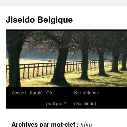
Jiseido Belgique
Accueil
Karaté
Où
Self-défense
pratiquer?
(Goshindo)
kiko
Archives par mot-clef :